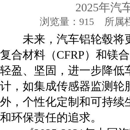
2025年
浏览量：
915 所属
未来，汽车铝轮毂将更
复合材料（CFRP）和镁
轻盈、坚固，进一步降低
计，如集成传感器监测轮
外，个性化定制和可持续
和环保责任的追求。