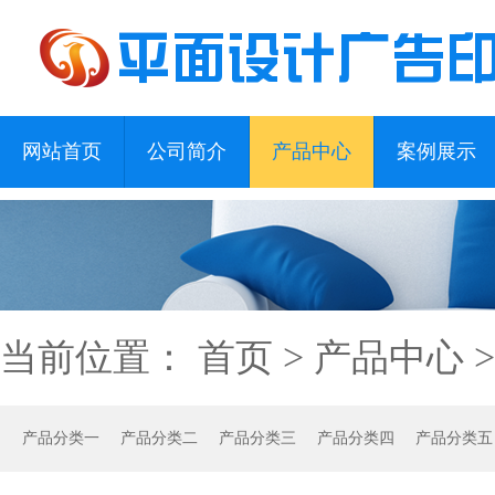
网站首页
公司简介
产品中心
案例展示
当前位置：
首页
>
产品中心
产品分类一
产品分类二
产品分类三
产品分类四
产品分类五