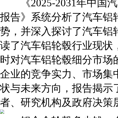
《2025-2031年中
报告》系统分析了汽车铝
势，并深入探讨了汽车铝
读了汽车铝轮毂行业现状
时对汽车铝轮毂细分市场
企业的竞争实力、市场集
状与未来方向，报告揭示
者、研究机构及政府决策