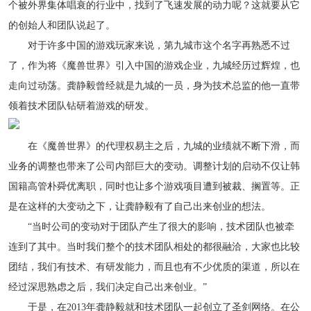
个被外界集体唱衰的行业中，找到了飞速发展的动力呢？这就要从它
的创始人和团队说起了。
对于许多中国的游戏玩家来说，第九城市这个名字再熟悉不过
了，作为将《魔兽世界》引入中国的游戏企业，九城经历过辉煌，也
走向过动荡。龚静毅曾经就是九城的一员，身为技术总监的他一直带
领着技术团队钻研着游戏的研发。
在《魔兽世界》的代理权易主之后，九城的业绩就不断下滑，而
业务的调整也带来了公司内部巨大的变动。调整计划的启动不仅让韩
国籍高管朴舜优离职，同时也让多个游戏项目遭到被裁、搁置等。正
是在这样的大变动之下，让龚静毅有了自己出来创业的想法。
“当时公司的变动对于团队产生了很大的影响，技术团队也被牵
连到了其中。当时我们整个的技术团队相处的都很融洽，大家也比较
团结，我们有技术、有研发能力，而且也有不少优质的渠道，所以在
经过深思熟虑之后，我们决定自己出来创业。”
于是，在2013年龚静毅就和技术团队一起创立了圣剑网络。在公