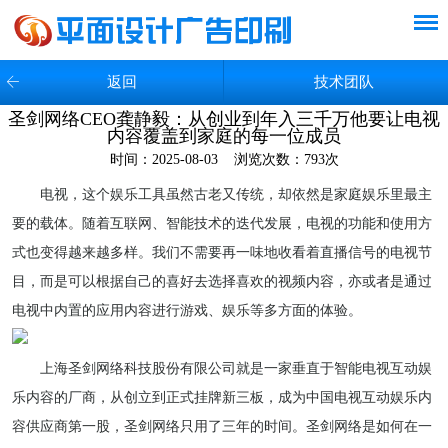
返回
技术团队
圣剑网络CEO龚静毅：从创业到年入三千万他要让电视
内容覆盖到家庭的每一位成员
时间：2025-08-03 浏览次数：
793次
电视，这个娱乐工具虽然古老又传统，却依然是家庭娱乐里最主
要的载体。随着互联网、智能技术的迭代发展，电视的功能和使用方
式也变得越来越多样。我们不需要再一味地收看着直播信号的电视节
目，而是可以根据自己的喜好去选择喜欢的视频内容，亦或者是通过
电视中内置的应用内容进行游戏、娱乐等多方面的体验。
上海圣剑网络科技股份有限公司就是一家垂直于智能电视互动娱
乐内容的厂商，从创立到正式挂牌新三板，成为中国电视互动娱乐内
容供应商第一股，圣剑网络只用了三年的时间。圣剑网络是如何在一