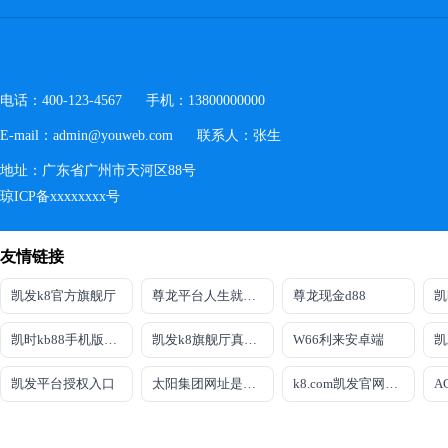
电话：400-123-4567 手机：13800000000
E-mail：admin@youweb.com 联系人：张生
地址：广东省广州市天河区88号
琼ICP备xxxxxxxx号
友情链接
凯发k8官方旗舰厅
尊龙平台人生就是博官网下载
尊龙现金d88
凯
凯时kb88手机版在线登录
凯发k8旗舰厅真人版下载
W66利来安卓端
凯
凯发平台授权入口
太阳集团网址是多少
k8.com凯发官网手机版下载
A